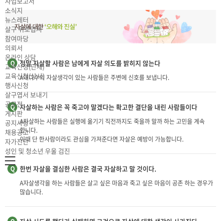
사업보고서
소식지
뉴스레터
살구 위로엽서
참여마당
의뢰서
온라인 상담
정말 자살할 사람은 남에게 자살 의도를 밝히지 않는다
Q
교육신청(단체)
교육신청(상시)
A
대다수의 자살생각이 있는 사람들은 주변에 신호를 보냅니다.
행사신청
살구엽서 보내기
공모전
자살하는 사람은 꼭 죽고야 말겠다는 확고한 결단을 내린 사람들이다
Q
게시판
A
자살하는 사람들은 실행에 옮기기 직전까지도 죽을까 말까 하는 고민을 계속
공지사항
합니다.
채용공고
이때 단 한사람이라도 관심을 가져준다면 자살은 예방이 가능합니다.
자가진단
성인 및 청소년 우울 검진
한번 자살을 결심한 사람은 결국 자살하고 말 것이다.
Q
A
자살생각을 하는 사람들은 살고 싶은 마음과 죽고 싶은 마음이 공존 하는 경우가
많습니다.