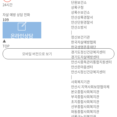
단원보건소
24시간
상록구청
상록수보건소
자살 예방 상담 전화
안산상록경찰서
109
안산단원경찰서
안산소방서
|
정신보건기관
▲
한국자살예방협회
TOP
한국생명존중재단
경기도정신건강복지센터
모바일 버전으로 보기
경기도자살예방센터
안산시중독관리통합지원센터
안산온마음센터
안산시정신건강복지센터
|
사회복지기관
안산시 지역사회보장협의체
본오종합사회복지관
부곡종합사회복지관
초지종합사회복지관
선부종합사회복지관
와동종합사회복지관
상록구노인복지관