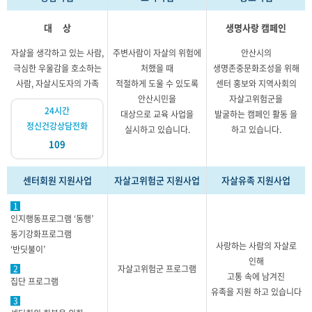
대 상
생명사랑 캠페인
자살을 생각하고 있는 사람,
주변사람이 자살의 위험에
안산시의
극심한 우울감을 호소하는
처했을 때
생명존중문화조성을 위해
사람, 자살시도자의 가족
적절하게 도울 수 있도록
센터 홍보와 지역사회의
안산시민을
자살고위험군을
24시간
대상으로 교육 사업을
발굴하는 캠페인 활동 을
정신건강상담전화
실시하고 있습니다.
하고 있습니다.
109
센터회원 지원사업
자살고위험군 지원사업
자살유족 지원사업
1
인지행동프로그램 ‘동행’
동기강화프로그램
사랑하는 사람의 자살로
‘반딧불이’
인해
2
자살고위험군 프로그램
고통 속에 남겨진
집단 프로그램
유족을 지원 하고 있습니다
3