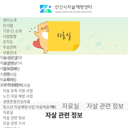
센터소개
인사말
기관 CI 소개
사업방향
조직도
주요연혁
이용안내
자살 관련 정보
오시는 길
자살 관련 기사
사업안내
사업보고서
살구캠페인
소식지
상담사업
뉴스레터
교육사업
살구 위로엽서
지역사회연계사업
자살 유족 지원 사업
노인 자살 예방 사업
생명존중안심마을
자료실
자살 관련 정보
청소년 자살예방사업:마음채움학교
>
>
자료실
자살 관련 정보
자살 관련 정보
자살 관련 기사