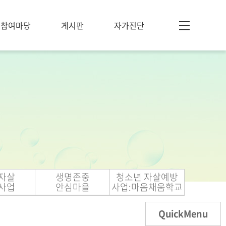
참여마당
게시판
자가진단
자살
생명존중
청소년 자살예방
사업
안심마을
사업:마음채움학교
QuickMenu