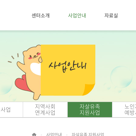
센터소개
사업안내
자료실
지역사회
자살유족
노인
육사업
연계사업
지원사업
예방
사업안내
자살유족 지원사업
>
>