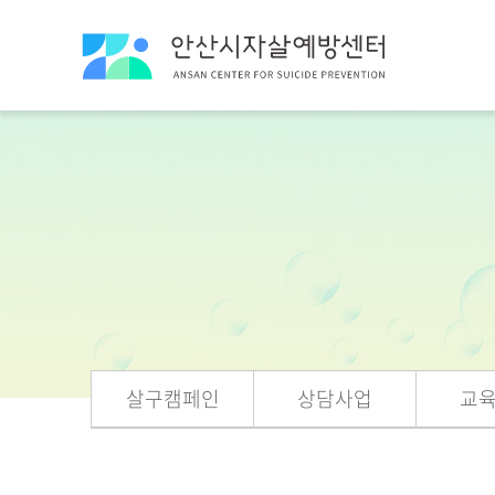
살구캠페인
상담사업
교