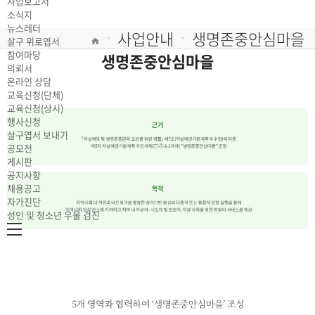
사업보고서
소식지
뉴스레터
사업안내
생명존중안심마을
살구 위로엽서
>
>
참여마당
생명존중안심마을
의뢰서
온라인 상담
교육신청(단체)
교육신청(상시)
행사신청
살구엽서 보내기
공모전
게시판
공지사항
채용공고
자가진단
성인 및 청소년 우울 검진