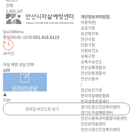
전체
2,469,147
개인정보처리방침
|
이용약관
|
공공기관
QuickMenu
보건복지부
평일
|
09:00~18:00
031.418.0123
안산시청
단원구청
단원보건소
24시간
상록구청
상록수보건소
자살 예방 상담 전화
안산상록경찰서
109
안산단원경찰서
안산소방서
|
정신보건기관
▲
한국자살예방협회
TOP
한국생명존중재단
경기도정신건강복지센터
모바일 버전으로 보기
경기도자살예방센터
안산시중독관리통합지원센터
안산온마음센터
안산시정신건강복지센터