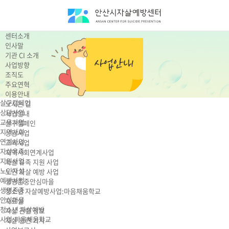
센터소개
인사말
기관 CI 소개
사업방향
조직도
주요연혁
이용안내
살구캠페인
오시는 길
상담사업
사업안내
교육사업
살구캠페인
지역사회
상담사업
연계사업
교육사업
자살유족
지역사회연계사업
지원사업
자살 유족 지원 사업
노인자살
노인 자살 예방 사업
예방사업
생명존중안심마을
생명존중
청소년 자살예방사업:마음채움학교
안심마을
자료실
청소년 자살예방
자살 관련 정보
사업:마음채움학교
자살 관련 기사