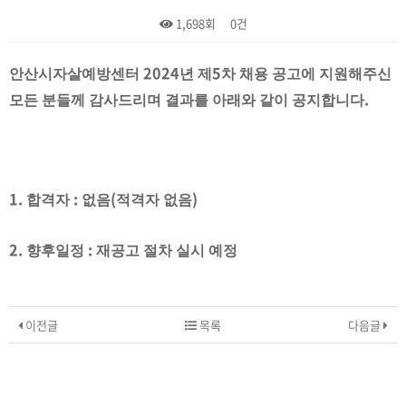
1,698회
0건
본문
2024
5
안산시자살예방센터
년 제
차 채용 공고
에 지원해주신
.
모든 분들께 감사드리며
결과를 아래와 같이 공지합니다
1.
:
(
)
합격자
없음
적격자 없음
2.
:
향후일정
재공고 절차 실시 예정
이전글
목록
다음글