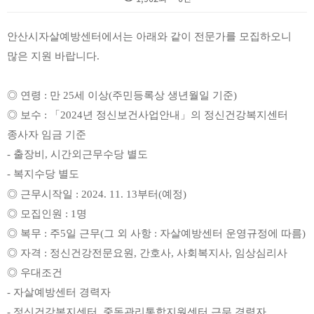
본문
안산시자살예방센터에서는 아래와 같이 전문가를 모집하오니
많은 지원 바랍니다
.
◎
연령
:
만
25
세 이상
(
주민등록상 생년월일 기준
)
◎
보수
:
「
2024
년 정신보건사업안내
」
의 정신건강복지센터
종사자 임금 기준
-
출장비
,
시간외근무수당 별도
-
복지수당 별도
◎
근무시작일
:
2024. 11. 13부터(예정)
◎
모집인원
: 1
명
◎
복무
:
주
5
일 근무
(
그 외 사항
:
자살예방센터 운영규정에 따름
)
◎
자격
:
정신건강전문요원
,
간호사
,
사회복지사
,
임상심리사
◎
우대조건
-
자살예방센터 경력자
-
정신건강복지센터
,
중독관리통합지원센터 근무 경력자