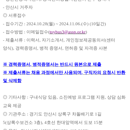
-
안산시 거주자
◎
서류접수
-
접수기간
:
2024.10.28(월) ~ 2024.11.06.(수) (10일간)
-
접수방법
:
이메일접수
(
toybus3@assp.or.kr
)
-
제출서류
:
이력서
,
자기소개서
,
개인정보제공동의서
(
센터
양식
)
,
경력증명서
,
병적 증명서
,
면허증 및 자격증 사본
※
경력증명서
,
병적증명서는 반드시 원본으로 제출
※
제출서류는 채용 과정에서만 사용되며
,
구직자의 요청시 반환
및 삭제함
◎ 기타사항 : 구내식당 있음, 소진예방 프로그램 지원, 상담 심화
교육 제공
◎ 기관주소 : 경기도 안산시 상록구 차돌배기로 1길
5(상록수보건소 3층), 4호선 한대앞역에서 도보 15분