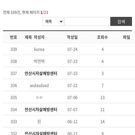
전체 339건, 현재 페이지
1
/23
번호
제목
작성자
작성일
조회수
파일
339
test111
korea
07-24
4
338
과거 직장 폭행 및 가정폭력 트라우마로 인한 일상 회복…
박연택
07-23
4
337
Re: 과거 직장 폭행 및 가정폭력 트라우마로 인한 일…
안산시자살예방센터
07-23
3
336
asdasd
asdasdasd
07-22
7
335
운영 시간 문의
ㅇㅇ
07-06
13
334
Re: 운영 시간 문의
안산시자살예방센터
07-07
11
333
도와주세요
린
06-12
14
332
Re: 도와주세요
안산시자살예방센터
06-12
9