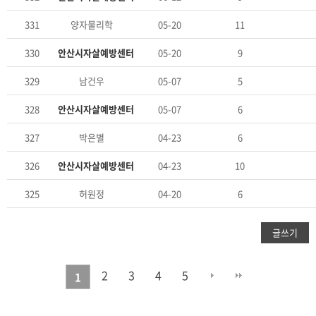
331
복지사각지대 힘들어요
양자물리학
05-20
11
330
Re: 복지사각지대 힘들어요
안산시자살예방센터
05-20
9
329
죽고 싶어요
남건우
05-07
5
328
Re: 죽고 싶어요
안산시자살예방센터
05-07
6
327
자살시도후 몸도 마음도 회복하려는데 힘듭니다
박은별
04-23
6
326
Re: 자살시도후 몸도 마음도 회복하려는데 힘듭니다
안산시자살예방센터
04-23
10
325
자해
허원정
04-20
6
글쓰기
2
3
4
5
1