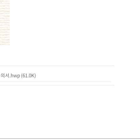
의서.hwp
(61.0K)