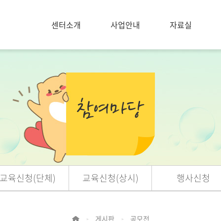
센터소개
사업안내
자료실
교육신청(단체)
교육신청(상시)
행사신청
게시판
공모전
>
>