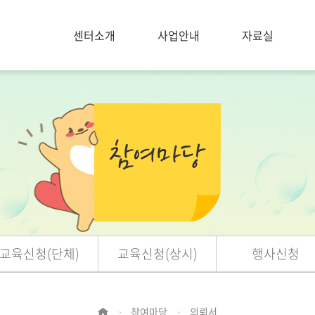
센터소개
사업안내
자료실
교육신청(단체)
교육신청(상시)
행사신청
참여마당
의뢰서
>
>