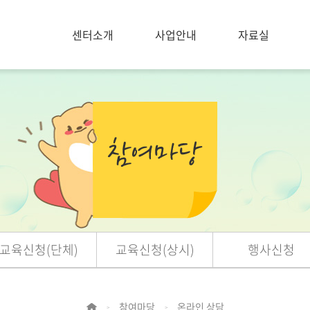
센터소개
사업안내
자료실
교육신청(단체)
교육신청(상시)
행사신청
참여마당
온라인 상담
>
>