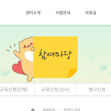
센터소개
사업안내
자료실
교육신청(단체)
교육신청(상시)
행사신청
참여마당
온라인 상담
>
>