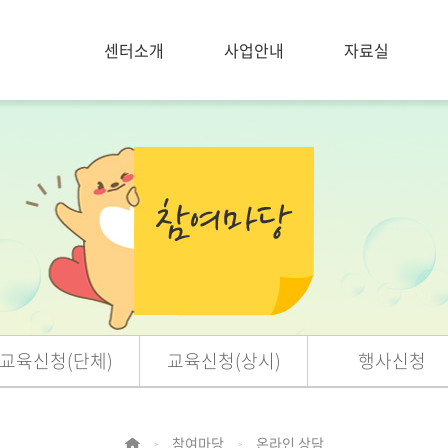
센터소개
사업안내
자료실
교육신청(단체)
교육신청(상시)
행사신청
참여마당
온라인 상담
>
>