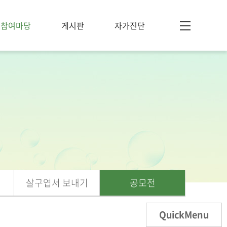
참여마당
게시판
자가진단
살구엽서 보내기
공모전
QuickMenu