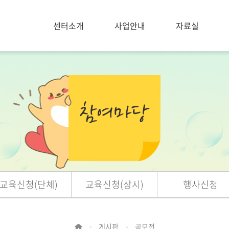
센터소개
사업안내
자료실
교육신청(단체)
교육신청(상시)
행사신청
게시판
공모전
>
>